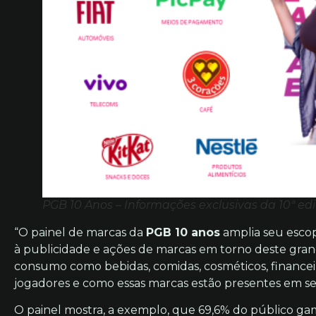
PGB 10 Anos – Informações exclusivas da 10ª e
“O painel de marcas da
PGB 10 anos
amplia seu esco
à publicidade e ações de marcas em torno deste gran
consumo como bebidas, comidas, cosméticos, financei
jogadores e como essas marcas estão presentes em seu 
O painel mostra, a exemplo, que 69,6% do público ga