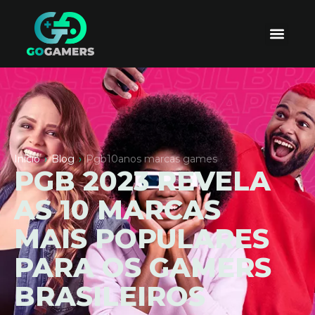
Início
›
Blog
›
Pgb10anos marcas games
PGB 2023 REVELA
AS 10 MARCAS
MAIS POPULARES
PARA OS GAMERS
BRASILEIROS