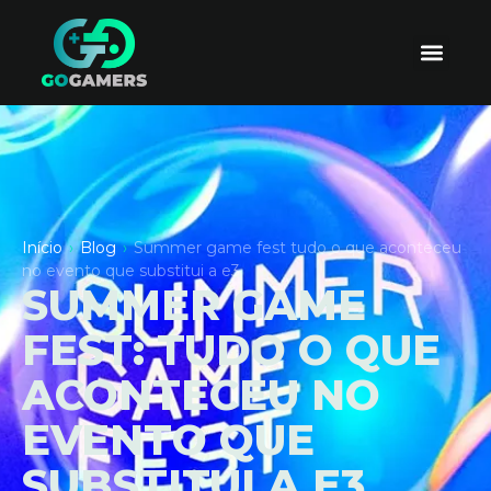
Início
›
Blog
›
Summer game fest tudo o que aconteceu
no evento que substitui a e3
SUMMER GAME
FEST: TUDO O QUE
ACONTECEU NO
EVENTO QUE
SUBSTITUI A E3