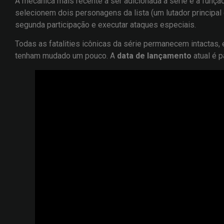
A mecânica mais recente a ser adicionada à série é a funç
selecionem dois personagens da lista (um lutador principa
segunda participação e executar ataques especiais.
Todas as fatalities icônicas da série permanecem intactas,
tenham mudado um pouco. A
data de lançamento
atual é p