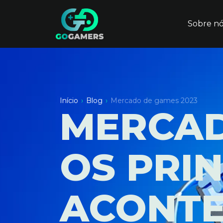
Sobre n
Início
›
Blog
›
Mercado de games 2023
MERCAD
OS PRIN
ACONTE