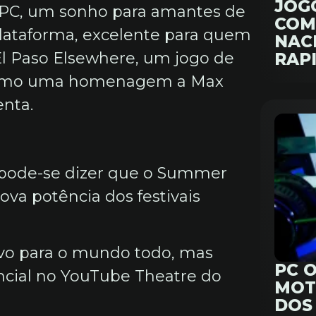
JOG
 PC, um sonho para amantes de
COM
plataforma, excelente para quem
NAC
 El Paso Elsewhere, um jogo de
RAP
a como uma homenagem a Max
nta.
 pode-se dizer que o Summer
va potência dos festivais
vivo para o mundo todo, mas
PC 
ial no YouTube Theatre do
MOT
DOS