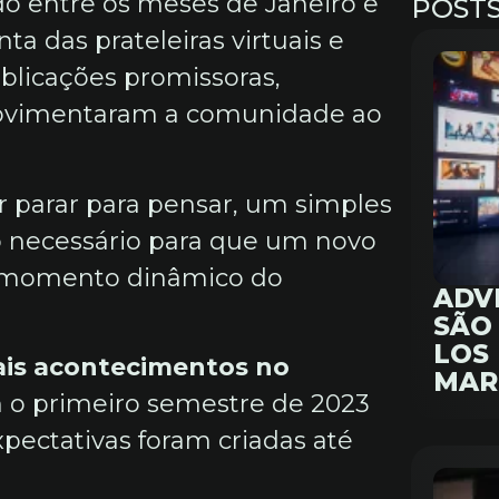
o entre os meses de Janeiro e
POST
a das prateleiras virtuais e
licações promissoras,
imentaram a comunidade ao
for parar para pensar, um simples
o necessário para que um novo
 momento dinâmico do
ADV
SÃO 
LOS
ais acontecimentos no
MAR
 o primeiro semestre de 2023
ectativas foram criadas até