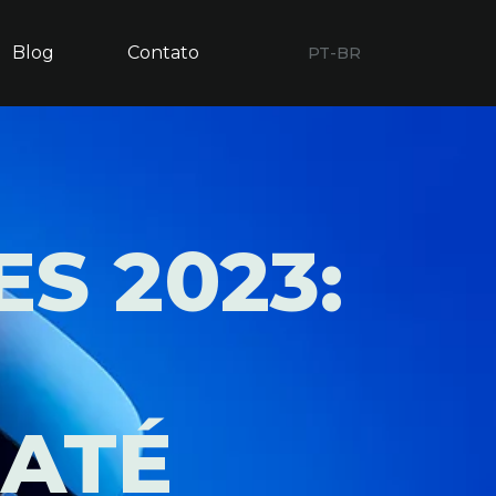
Blog
Contato
PT-BR
S 2023:
 ATÉ