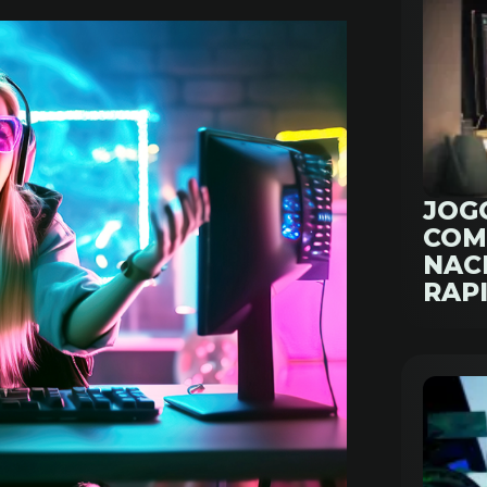
JOG
COM
NAC
RAP