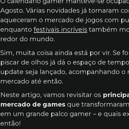
O calendário gamer manteve-se ocupad
Agosto. Várias novidades já tomaram cont
aqueceram o mercado de jogos com pub
enquanto
festivais incríveis
também mov
redor do mundo.
Sim, muita coisa ainda está por vir. Se 
piscar de olhos já dá o espaço de temp
update seja lançado, acompanhando o
mercado até então.
Neste artigo, vamos revisitar os
princip
mercado de games
que transformaram
em um grande palco gamer – e quais exp
então!