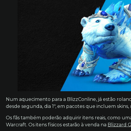
Num aquecimento para a BlizzConline, já estão roland
desde segunda, dia 1º, em pacotes que incluem skins, m
Os fãs também poderão adquirir itens reais, como um
Warcraft. Os itens físicos estarão à venda na
Blizzard 