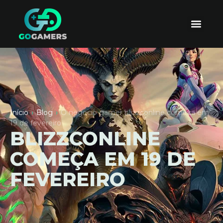
Início
›
Blog
›
O negocio gamer blizzconline comeca em
19 de fevereiro
BLIZZCONLINE
COMEÇA EM 19 DE
FEVEREIRO