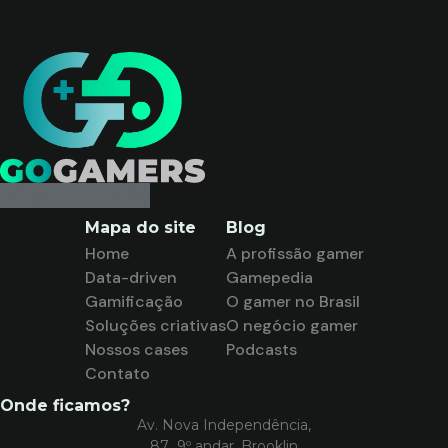
Mapa do site
Blog
Home
A profissão gamer
Data-driven
Gamepedia
Gamificação
O gamer no Brasil
Soluções criativas
O negócio gamer
Nossos cases
Podcasts
Contato
Onde ficamos?
Av. Nova Independência,
87 9º andar, Brooklin