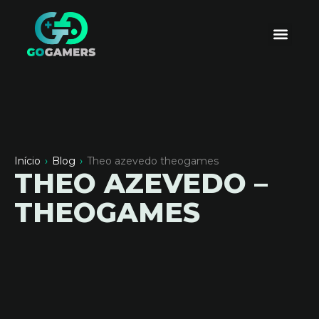
Início
›
Blog
›
Theo azevedo theogames
THEO AZEVEDO –
THEOGAMES