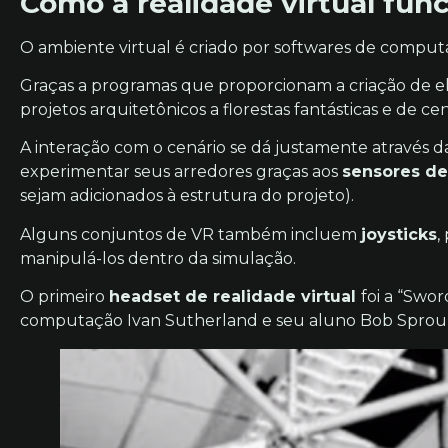
Como a realidade virtual fun
O ambiente virtual é criado por softwares de comput
Graças a programas que proporcionam a criação de el
projetos arquitetônicos a florestas fantásticas e de ce
A interação com o cenário se dá justamente atravé
experimentar seus arredores graças aos
sensores d
sejam adicionados à estrutura do projeto).
Alguns conjuntos de VR também incluem
joysticks
,
manipulá-los dentro da simulação.
O primeiro
headset de realidade virtual
foi a “Swo
computação Ivan Sutherland e seu aluno Bob Sproul