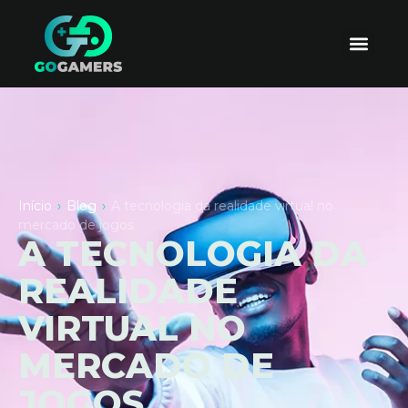
Início
›
Blog
›
A tecnologia da realidade virtual no
mercado de jogos
A TECNOLOGIA DA
REALIDADE
VIRTUAL NO
MERCADO DE
JOGOS