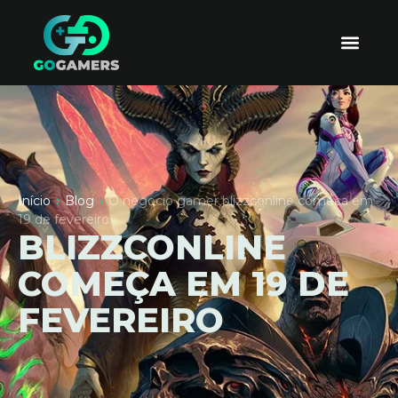
Início
›
Blog
›
O negocio gamer blizzconline comeca em
19 de fevereiro
BLIZZCONLINE
COMEÇA EM 19 DE
FEVEREIRO