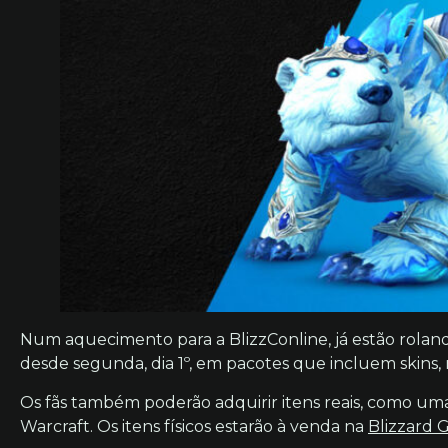
Num aquecimento para a BlizzConline, já estão roland
desde segunda, dia 1º, em pacotes que incluem skins, m
Os fãs também poderão adquirir itens reais, como um
Warcraft. Os itens físicos estarão à venda na
Blizzard 